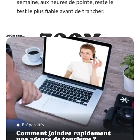
semaine, aux heures de pointe, reste le
test le plus fiable avant de trancher.
ZOOM
ZOOM SUR…
SUR…
Préparatifs
Comment joindre rapidement
une agence de tourisme ?