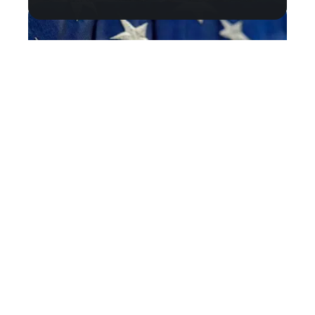
Expériences
Quel observatoire visiter une fois
aux États-Unis ?