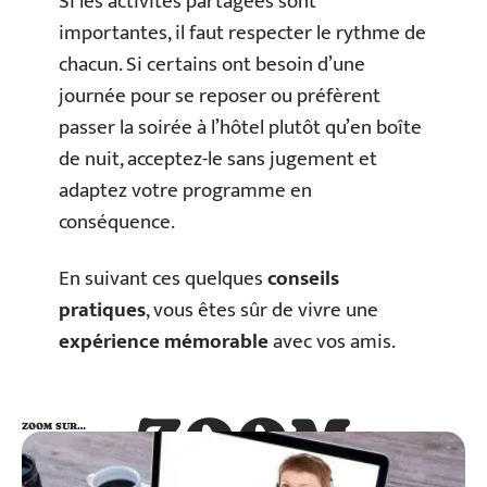
Si les activités partagées sont
importantes, il faut respecter le rythme de
chacun. Si certains ont besoin d’une
journée pour se reposer ou préfèrent
passer la soirée à l’hôtel plutôt qu’en boîte
de nuit, acceptez-le sans jugement et
adaptez votre programme en
conséquence.
En suivant ces quelques
conseils
pratiques
, vous êtes sûr de vivre une
expérience mémorable
avec vos amis.
ZOOM
ZOOM SUR…
SUR…