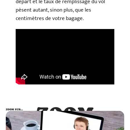
départ et le taux de remplissage du vol
pèsent autant, sinon plus, que les
centimètres de votre bagage.
ZOOM
ZOOM SUR…
SUR…