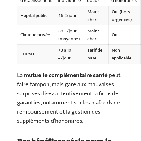
d’établissement
individuelle
double
d’honoraires
Moins
Oui (hors
Hôpital public
46 €/jour
cher
urgences)
68 €/jour
Moins
Clinique privée
Oui
(moyenne)
cher
+3 à 10
Tarif de
Non
EHPAD
€/jour
base
applicable
La
mutuelle complémentaire santé
peut
faire tampon, mais gare aux mauvaises
surprises : lisez attentivement la fiche de
garanties, notamment sur les plafonds de
remboursement et la gestion des
suppléments d’honoraires.