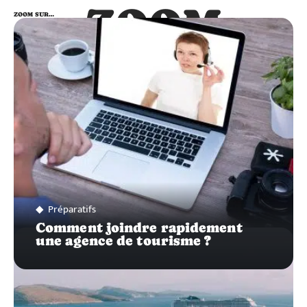
ZOOM
ZOOM SUR…
SUR…
Préparatifs
Comment joindre rapidement
une agence de tourisme ?