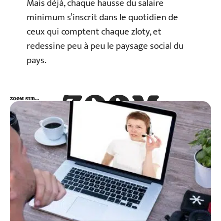
Mais déjà, chaque hausse du salaire
minimum s’inscrit dans le quotidien de
ceux qui comptent chaque zloty, et
redessine peu à peu le paysage social du
pays.
ZOOM
ZOOM SUR…
SUR…