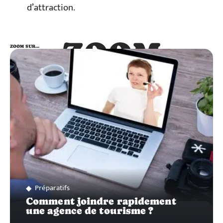
d’attraction.
ZOOM
ZOOM SUR…
SUR…
Préparatifs
Comment joindre rapidement
une agence de tourisme ?