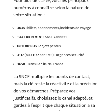
Pour plus de clarté, voici les principaux
numéros à connaître selon la nature de
votre situation :
3635
: billets, abonnements, incidents de voyage
+33 1 84 91 91 91
: SNCF Connect
0811 801 835
: objets perdus
3117
(ou
31177
par SMS) : urgences sécurité
3658
: Transilien Île-de-France
La SNCF multiplie les points de contact,
mais la clé reste la réactivité et la précision
de vos démarches. Préparez vos
justificatifs, choisissez le canal adapté, et
gardez à l’esprit que chaque situation a sa