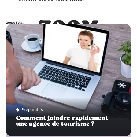
ZOOM
ZOOM SUR…
SUR…
Préparatifs
Comment joindre rapidement
une agence de tourisme ?