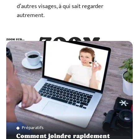
d’autres visages, à qui sait regarder
autrement.
ZOOM
ZOOM SUR…
SUR…
Préparatifs
Comment joindre rapidement