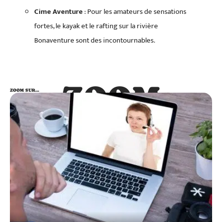
Cime Aventure
: Pour les amateurs de sensations
fortes, le kayak et le rafting sur la rivière
Bonaventure sont des incontournables.
ZOOM
ZOOM SUR…
SUR…