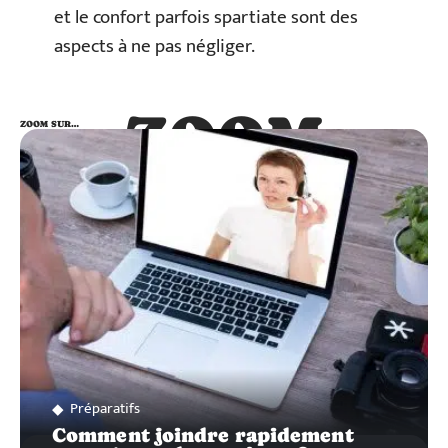
et le confort parfois spartiate sont des
aspects à ne pas négliger.
ZOOM
ZOOM SUR…
SUR…
Préparatifs
Comment joindre rapidement