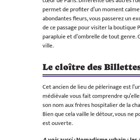
cœur de Paris. Différente des autres rue
permet de profiter d’un moment calme e
abondantes fleurs, vous passerez un e
de ce passage pour visiter la boutique P
parapluie et d’ombrelle de tout genre. C
ville.
Le cloître des Billette
Cet ancien de lieu de pèlerinage est l’u
médiévale vous fait comprendre qu’elle e
son nom aux frères hospitalier de la ch
Bien que cela vaille le détour, vous ne p
est ouverte.
A voir aussi :
Nomadisme urbain : les 