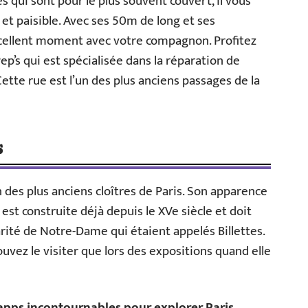
s qui sont pour le plus souvent couvert, il vous
t paisible. Avec ses 50m de long et ses
xcellent moment avec votre compagnon. Profitez
ep’s qui est spécialisée dans la réparation de
ette rue est l’un des plus anciens passages de la
s
n des plus anciens cloîtres de Paris. Son apparence
st construite déjà depuis le XVe siècle et doit
arité de Notre-Dame qui étaient appelés Billettes.
ouvez le visiter que lors des expositions quand elle
apps incontournables pour explorer Paris