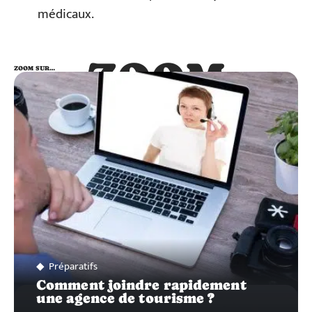
médicaux.
ZOOM
ZOOM SUR…
SUR…
Préparatifs
Comment joindre rapidement
une agence de tourisme ?